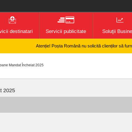
icii destinatari
Servicii publicitate
Soluţii Busin
Atenție! Poșta Română nu solicită clienților să furnize
rsoane Mandat Încheiat 2025
at 2025