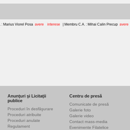
 : Marius Viorel Posa
avere
interese
| Membru C.A. : Mihai Calin Precup
avere
Anunţuri şi Licitaţii
Centru de presă
publice
Comunicate de presă
Proceduri în desfăşurare
Galerie foto
Proceduri atribuite
Galerie video
Proceduri anulate
Contact mass-media
Regulament
Evenimente Filatelice