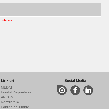
interese
Link-uri
Social Media
MEDAT
Fondul Proprietatea
ANCOM
Romfilatelia
Fabrica de Timbre