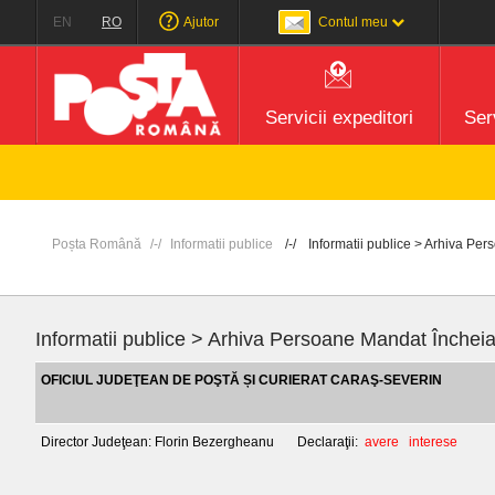
EN
RO
Ajutor
Contul meu
Servicii expeditori
Serv
Poșta Română
Informatii publice
Informatii publice > Arhiva Pe
Informatii publice > Arhiva Persoane Mandat Închei
OFICIUL JUDEŢEAN DE POŞTĂ ȘI CURIERAT CARAŞ-SEVERIN
Director Judeţean: Florin Bezergheanu Declaraţii:
avere
interese