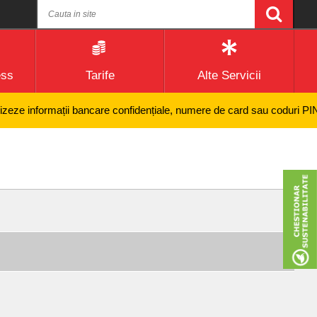
ess
Tarife
Alte Servicii
ze informații bancare confidențiale, numere de card sau coduri PIN și ni