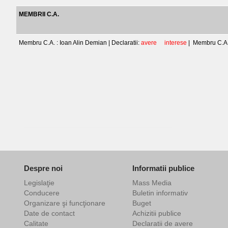
MEMBRII C.A.
Membru C.A. : Ioan Alin Demian | Declaratii:
avere
interese
|
Membru C.A.
Despre noi
Informatii publice
Legislaţie
Mass Media
Conducere
Buletin informativ
Organizare şi funcţionare
Buget
Date de contact
Achizitii publice
Calitate
Declaratii de avere