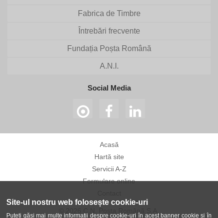
Fabrica de Timbre
Întrebări frecvente
Fundația Poșta Română
A.N.I.
Social Media
Acasă
Hartă site
Servicii A-Z
Formulare online
Contact
Site-ul nostru web folosește cookie-uri
© 2026 C.N. Poșta Română S.A.
Puteți găsi mai multe informații despre cookie-uri în acest banner cookie și în