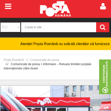
Atenție! Poșta Română nu solicită clienților să furnizeze informaț
Poșta Română
Comunicate de presa
Comunicate de presa > Informare – Reluare trimiteri poștale
internaționale către Israel