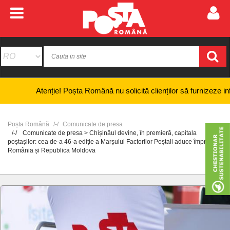
Atenție! Poșta Română nu solicită clienților să furnizeze informații ba
Poșta Română
Comunicate de presa
Comunicate de presa > Chișinăul devine, în premieră, capitala
poștașilor: cea de-a 46-a ediție a Marșului Factorilor Poștali aduce împreună
România și Republica Moldova