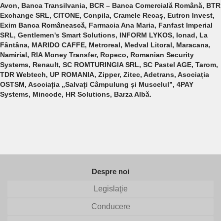
Avon, Banca Transilvania, BCR – Banca Comercială Română, BTR
Exchange SRL, CITONE, Conpila,
Cramele Recaș,
Eutron Invest,
Exim
Banca Românească
, Farmacia Ana Maria,
Fanfast Imperial
SRL,
Gentlemen's Smart Solutions, INFORM LYKOS, Ionad, La
Fântâna, MARIDO CAFFE, Metroreal, Medval Litoral,
Maracana,
Namirial,
RIA Money Transfer, Ropeco, Romanian Security
Systems, Renault, SC ROMTURINGIA SRL,
SC Pastel AGE,
Tarom,
TDR Webtech, UP ROMANIA, Zipper, Zitec, Adetrans, Asociația
OSTSM, Asociația „Salvați Câmpulung și Muscelul”, 4PAY
Systems, Mincode, HR Solutions, Barza Albă.
Despre noi
Legislaţie
Conducere