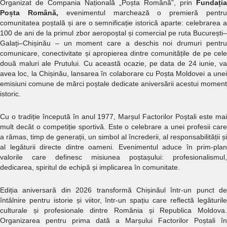
Organizat de Compania Națională „Poșta Română”, prin
Fundația
Poșta Română,
evenimentul marchează o premieră pentr
comunitatea poștală și are o semnificație istorică aparte: celebrarea a
100 de ani de la primul zbor aeropoștal și comercial pe ruta București–
Galați–Chișinău – un moment care a deschis noi drumuri pentru
comunicare, conectivitate și apropierea dintre comunitățile de pe cele
două maluri ale Prutului. Cu această ocazie, pe data de 24 iunie, va
avea loc, la Chișinău, lansarea în colaborare cu Poșta Moldovei a unei
emisiuni comune de mărci poștale dedicate aniversării acestui moment
istoric.
Cu o tradiție începută în anul 1977, Marșul Factorilor Poștali este mai
mult decât o competiție sportivă. Este o celebrare a unei profesii care
a rămas, timp de generații, un simbol al încrederii, al responsabilității și
al legăturii directe dintre oameni. Evenimentul aduce în prim-plan
valorile care definesc misiunea poștașului: profesionalismul,
dedicarea, spiritul de echipă și implicarea în comunitate.
Ediția aniversară din 2026 transformă Chișinăul într-un punct de
întâlnire pentru istorie și viitor, într-un spațiu care reflectă legăturile
culturale și profesionale dintre România și Republica Moldova.
Organizarea pentru prima dată a Marșului Factorilor Poștali în