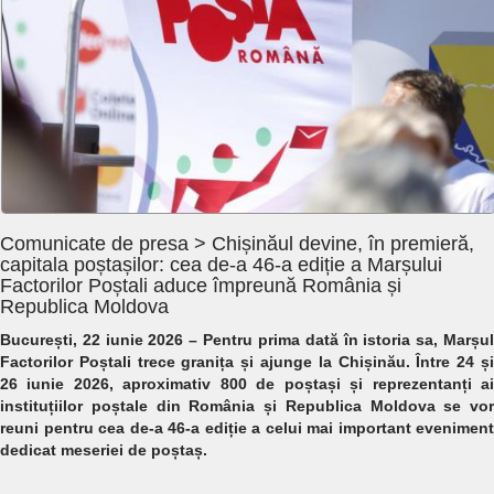
Comunicate de presa > Chișinăul devine, în premieră,
capitala poștașilor: cea de-a 46-a ediție a Marșului
Factorilor Poștali aduce împreună România și
Republica Moldova
București, 22 iunie 2026
– Pentru prima dată în istoria sa, Marșu
Factorilor Poștali trece granița și ajunge la Chișinău. Între 24 și
26 iunie 2026, aproximativ 800 de poștași și reprezentanți ai
instituțiilor poștale din România și Republica Moldova se vor
reuni pentru cea de-a 46-a ediție a celui mai important eveniment
dedicat meseriei de poștaș.