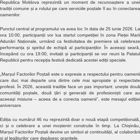
Republica Moldova reprezintă un moment de recunoaștere a unei
tradiții comune și a rolului pe care serviciile poștale îl au în conectarea
oamenilor.
Punctul central al programului va avea loc în data de 25 iunie 2026. La
ora 10:00, participanții vor lua startul competiției în zona Pieței Marii
Adunări Naționale, urmând ca festivitatea de premiere să celebreze
performanța și spiritul de echipă al participanților. În aceeași seară,
începând cu ora 19:00, invitații și participanții se vor reuni la Palatul
Republicii pentru recepția festivă dedicată acestei ediții speciale.
„Marșul Factorilor Poștali este o expresie a respectului pentru oamenii
care duc mai departe una dintre cele mai apropiate și respectate
profesii. În 2026, această tradiție face un pas important: unește două
comunități poștale, două țări și generații de profesioniști care au
aceeași misiune – aceea de a conecta oamenii”, este mesajul ediției
aniversare.
Ediția cu numărul 46 nu reprezintă doar o nouă etapă competițională,
ci și o celebrare a unei moșteniri construite în timp. La Chișinău,
Marșul Factorilor Poștali devine un simbol al continuității, al colaborării
și al legăturilor care depășesc granițele.