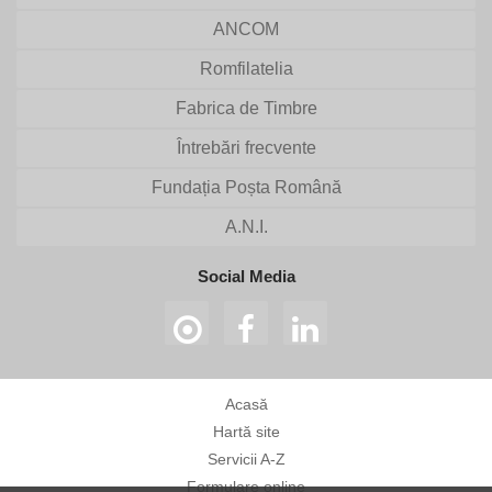
ANCOM
Romfilatelia
Fabrica de Timbre
Întrebări frecvente
Fundația Poșta Română
A.N.I.
Social Media
Acasă
Hartă site
Servicii A-Z
Formulare online