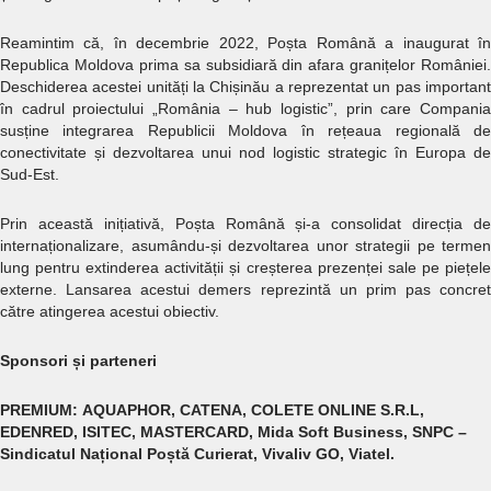
Reamintim că, în decembrie 2022, Poșta Română a inaugurat în
Republica Moldova prima sa subsidiară din afara granițelor României.
Deschiderea acestei unități la Chișinău a reprezentat un pas important
în cadrul proiectului „România – hub logistic”, prin care Compania
susține integrarea Republicii Moldova în rețeaua regională de
conectivitate și dezvoltarea unui nod logistic strategic în Europa de
Sud-Est.
Prin această inițiativă, Poșta Română și-a consolidat direcția de
internaționalizare, asumându-și dezvoltarea unor strategii pe termen
lung pentru extinderea activității și creșterea prezenței sale pe piețele
externe. Lansarea acestui demers reprezintă un prim pas concret
către atingerea acestui obiectiv.
Sponsori și parteneri
PREMIUM: AQUAPHOR, CATENA, COLETE ONLINE S.R.L,
EDENRED, ISITEC, MASTERCARD, Mida Soft Business, SNPC –
Sindicatul Național Poștă Curierat, Vivaliv GO, Viatel.