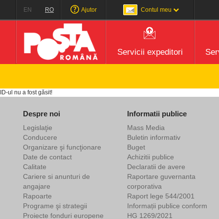
EN
RO
Ajutor
Contul meu
Servicii expeditori
Serv
ID-ul nu a fost găsit!
Despre noi
Informatii publice
Legislaţie
Mass Media
Conducere
Buletin informativ
Organizare şi funcţionare
Buget
Date de contact
Achizitii publice
Calitate
Declaratii de avere
Cariere si anunturi de
Raportare guvernanta
angajare
corporativa
Rapoarte
Raport lege 544/2001
Programe şi strategii
Informații publice conform
Proiecte fonduri europene
HG 1269/2021