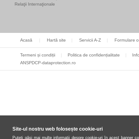
Relaţii Internaţionale
Acasă
Hartă site
Servicii A-Z
Formulare o
Termeni și condiții
Politica de confidențialitate
Inf
ANSPDCP-dataprotection.ro
Site-ul nostru web folosește cookie-uri
Puteți găsi mai multe informații despre cookie-uri în acest banner coo