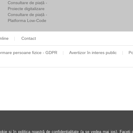
Consultare de piață -
Proiecte digitalizare
Consultare de piață -
Platforma Low-Code
nline
Contact
ormare persoane fizice - GDPR
Avertizor în interes public
Po
kie și în politica noastră de confidențialitate (a se vedea mai jos). Faceți cl