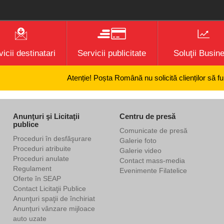
icii destinatari
Servicii publicitate
Soluţii Busin
Atenție! Poșta Română nu solicită clienților să furni
Anunţuri şi Licitaţii
Centru de presă
publice
Comunicate de presă
Proceduri în desfăşurare
Galerie foto
Proceduri atribuite
Galerie video
Proceduri anulate
Contact mass-media
Regulament
Evenimente Filatelice
Oferte în SEAP
Contact Licitaţii Publice
Anunţuri spaţii de închiriat
Anunțuri vânzare mijloace
auto uzate