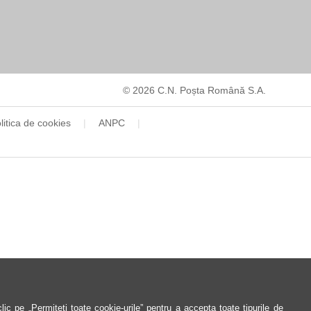
© 2026 C.N. Poșta Română S.A.
litica de cookies
ANPC
ic pe „Permiteți toate cookie-urile” pentru a accepta toate tipurile de