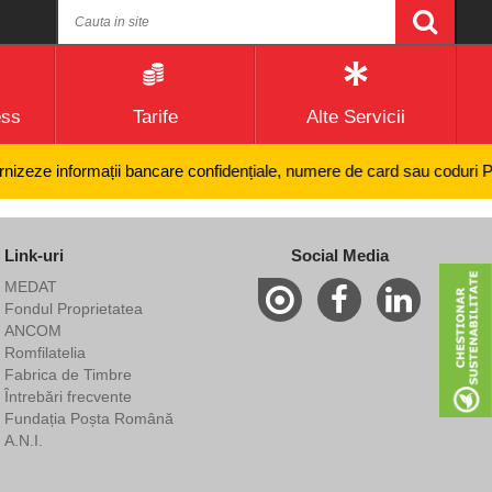
ess
Tarife
Alte Servicii
zeze informații bancare confidențiale, numere de card sau coduri PIN și
Link-uri
Social Media
MEDAT
Fondul Proprietatea
ANCOM
Romfilatelia
Fabrica de Timbre
Întrebări frecvente
Fundația Poșta Română
A.N.I.