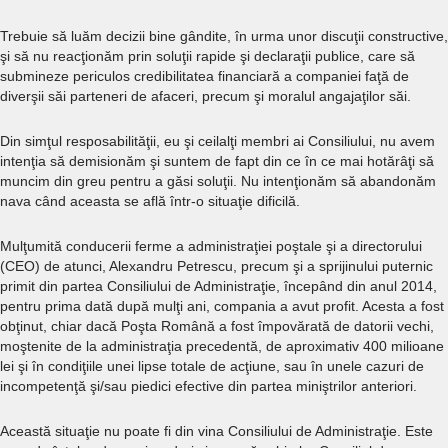
Trebuie să luăm decizii bine gândite, în urma unor discuţii constructive,
şi să nu reacţionăm prin soluţii rapide şi declaraţii publice, care să
submineze periculos credibilitatea financiară a companiei faţă de
diverşii săi parteneri de afaceri, precum şi moralul angajaţilor săi.
Din simţul resposabilităţii, eu şi ceilalţi membri ai Consiliului, nu avem
intenţia să demisionăm şi suntem de fapt din ce în ce mai hotărâţi să
muncim din greu pentru a găsi soluţii. Nu intenţionăm să abandonăm
nava când aceasta se află într-o situaţie dificilă.
Mulţumită conducerii ferme a administraţiei poştale şi a directorului
(CEO) de atunci, Alexandru Petrescu, precum şi a sprijinului puternic
primit din partea Consiliului de Administraţie, începând din anul 2014,
pentru prima dată după mulţi ani, compania a avut profit. Acesta a fost
obţinut, chiar dacă Poşta Română a fost împovărată de datorii vechi,
moştenite de la administraţia precedentă, de aproximativ 400 milioane
lei şi în condiţiile unei lipse totale de acţiune, sau în unele cazuri de
incompetenţă şi/sau piedici efective din partea miniştrilor anteriori.
Această situaţie nu poate fi din vina Consiliului de Administraţie. Este