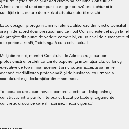
greu de înţeles de ce şi-ar dori cineva să schimbe Consiliul de
Administraţie al unei companii care generează profit chiar şi în
condiţiile în care are de rezolvat situaţia datoriilor vechi.
Este, desigur, prerogativa ministrului să elibereze din funcţie Consiliul
şi aş fi de acord doar presupunând că noul Consiliu este cel puţin la fel
de pregătit din punct de vedere comercial, cu un nivel de cunoaştere şi
o experienţa reală, îndelungată ca a celui actual.
Mulţi dintre noi, membri Consiliului de Administraţie suntem
profesionişti onorabili, cu ani de experienţă internaţională, cu funcţii
executive de top în management şi nu putem accepta să ne fie
afectată credibilitatea profesională şi de business, ca urmare a
scandalurilor şi declaraţiilor din mass-media
Tot ceea ce are acum nevoie compania este un dialog calm şi
constructiv între părţile interesate, bazat pe fapte şi argumente
concrete, dialog pe care îl încurajez necondiţionat.”