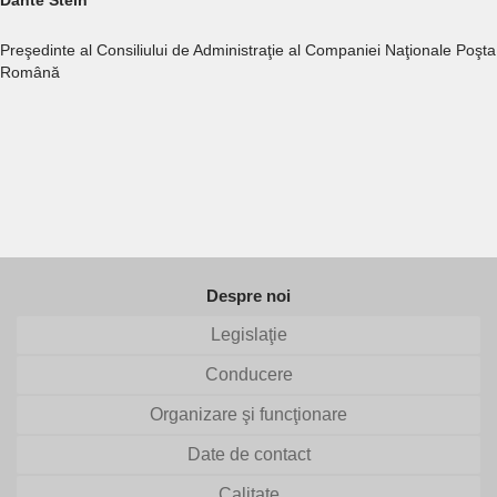
Dante Stein
Preşedinte al Consiliului de Administraţie al Companiei Naţionale Poşta
Română
Despre noi
Legislaţie
Conducere
Organizare şi funcţionare
Date de contact
Calitate