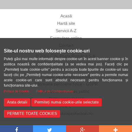
Acasă
Hartă site
Servicii A-Z
Formulare online
Contact
Site-ul nostru web folosește cookie-uri
© 2026 C.N. Poșta Română S.A.
Puteți găsi mai multe informații despre cookie-uri în acest banner cookie și în
politica noastră de confidențialitate (a se vedea mai jos). Faceți clic pe
Termeni și condiții
„Permiteți toate cookie-urile” pentru a accepta toate tipurile de cookie-uri sau
faceți clic pe „Permiteți numai cookie-urile necesare” pentru a permite numai
Politica de confidențialitate
acele cookie-uri care sunt absolut necesare pentru funcționarea și
Informare persoane fizice - GDPR
funcționarea site-ului.
Avertizor în interes public
Politica de Cookie
Politica de Confidentialitate
Politica de cookies
Arata detalii
Permiteți numai cookie-urile selectate
ANPC
ANSPDCP-dataprotection.ro
PERMITE TOATE COOKIES