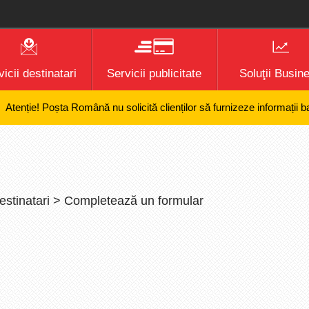
icii destinatari
Servicii publicitate
Soluţii Busin
ție! Poșta Română nu solicită clienților să furnizeze informații bancare
destinatari > Completează un formular