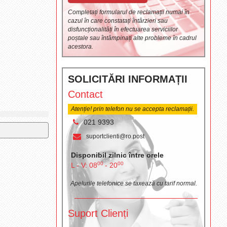
Completați formularul de reclamații numai în
cazul în care constatați întârzieri sau
disfuncționalități în efectuarea serviciilor
poștale sau întâmpinați alte probleme în cadrul
acestora.
SOLICITĂRI INFORMAȚII
Contact
Atenție! prin telefon nu se accepta reclamații.
021 9393
suportclienti@ro.post
Disponibil zilnic între orele
00
00
L - V: 08
- 20
Apelurile telefonice se taxează cu tarif normal.
Suport Clienți