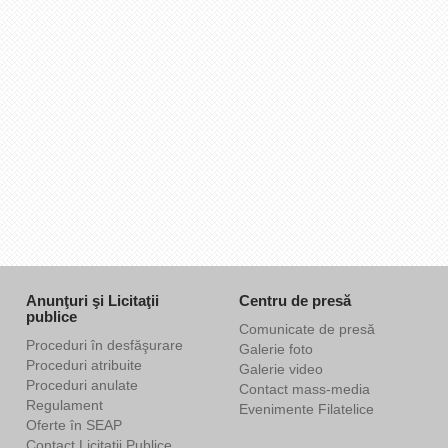
Anunţuri şi Licitaţii
Centru de presă
publice
Comunicate de presă
Proceduri în desfăşurare
Galerie foto
Proceduri atribuite
Galerie video
Proceduri anulate
Contact mass-media
Regulament
Evenimente Filatelice
Oferte în SEAP
Contact Licitaţii Publice