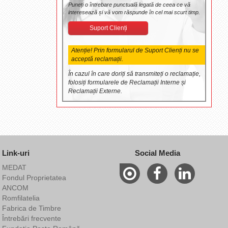
Puneți o întrebare punctuală legată de ceea ce vă
interesează și vă vom răspunde în cel mai scurt timp.
Suport Clienți
Atenție! Prin formularul de Suport Clienți nu se
acceptă reclamații.
În cazul în care doriți să transmiteți o reclamație,
folosiți formularele de Reclamații Interne și
Reclamații Externe.
Link-uri
Social Media
MEDAT
Fondul Proprietatea
ANCOM
Romfilatelia
Fabrica de Timbre
Întrebări frecvente