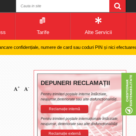
ess
Tarife
Alte Servicii
 confidențiale, numere de card sau coduri PIN și nici efectuarea de plă
DEPUNERI RECLAMAȚII
+
-
Pentru trimiteri poștale interne întârziate,
neajunse,deteriorate sau alte disfuncționalități.
Reclamație internă
Pentru trimiteri poștale internaționale întârziate,
neajunse, deteriorate sau alte disfuncționalități
Reclamație externă