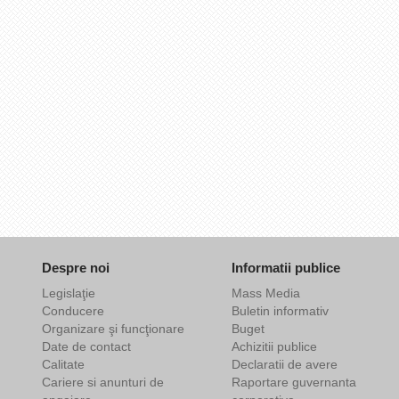
Despre noi
Informatii publice
Legislaţie
Mass Media
Conducere
Buletin informativ
Organizare şi funcţionare
Buget
Date de contact
Achizitii publice
Calitate
Declaratii de avere
Cariere si anunturi de
Raportare guvernanta