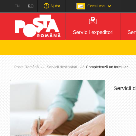
EN
RO
Ajutor
Contul meu
Servicii expeditori
Serv
Aten
Poșta Română
Servicii destinatari
Completează un formular
Servicii 