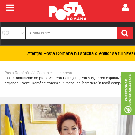
Atenție! Poșta Română nu solicită clienților să furnizeze informa
Poșta Română
Comunicate de presa
Comunicate de presa > Elena Petraşcu: „Prin susţinerea capitalizării,
acţionarii Poştei Române transmit un mesaj de încredere în toată compania”