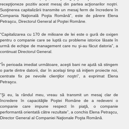
recepţioneze pozitiv acest mesaj din partea acţionarilor noştri.
Susţinerea capitalizării transmite un mesaj ferm de încredere în
Compania Naţională Poşta Română”, este de părere Elena
Petraşcu, Directorul General al Poştei Române.
“Capitalizarea cu 170 de milioane de lei este o gură de oxigen
pentru o companie care se luptă cu probleme istorice lăsate în
urmă de echipe de management care nu şi-au făcut datoria”, a
continuat Directorul General.
“În perioada imediat următoare, aceşti bani ne ajută să stingem
o parte dintre datorii, dar în acelaşi timp să iniţiem proiecte noi,
centrate fix pe nevoile clienţilor noştri”, a exprimat Elena
Petraşcu.
“Şi eu, la rândul meu, vreau să transmit un mesaj clar de
încredere în capacităţile Poştei Române de a redeveni o
companie care impune respect în piaţă, o companie
performantă orientată către rezultate”, a conchis Elena Petraşcu,
Director General al Companiei Naţionale Poşta Română.