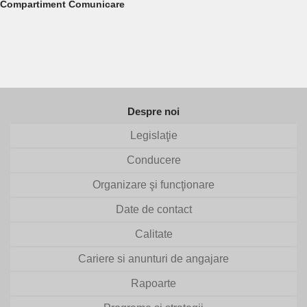
Compartiment Comunicare
Despre noi
Legislaţie
Conducere
Organizare şi funcţionare
Date de contact
Calitate
Cariere si anunturi de angajare
Rapoarte