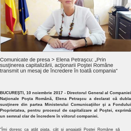
Comunicate de presa > Elena Petraşcu: „Prin
susţinerea capitalizării, acţionarii Poştei Române
transmit un mesaj de încredere în toată compania”
BUCUREŞTI, 10 noiembrie 2017 - Directorul General al Companiei
Naţionale Poşta Română, Elena Petraşcu a declarat că dubla
susţinere din partea Ministerului Comunicaţiilor şi a Fondului
Proprietatea, pentru procesul de capitalizare al Poştei, exprimă
un semnal clar de încredere în viitorul companiei.
“Îmi doresc ca atât piaţa, cât şi angajaţii Poştei Române să