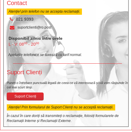
Contact
Atenție! prin telefon nu se accepta reclamații.
021 9393
suportclienti@ro.post
Disponibil zilnic între orele
00
00
L - V: 08
- 20
Apelurile telefonice se taxează cu tarif normal.
Suport Clienți
Puneți o întrebare punctuală legată de ceea ce vă interesează și vă vom răspunde în
cel mai scurt timp.
Suport Clienți
Atenție! Prin formularul de Suport Clienți nu se acceptă reclamații.
În cazul în care doriți să transmiteți o reclamație, folosiți formularele de
Reclamații Interne și Reclamații Externe.