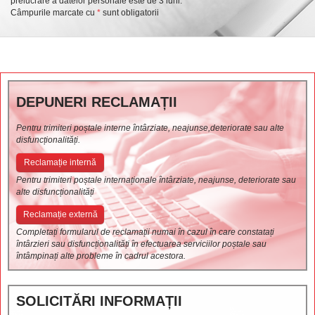
prelucrare a datelor personale este de 3 luni.
Câmpurile marcate cu
*
sunt obligatorii
DEPUNERI RECLAMAȚII
Pentru trimiteri poștale interne întârziate, neajunse,deteriorate sau alte
disfuncționalități.
Reclamație internă
Pentru trimiteri poștale internaționale întârziate, neajunse, deteriorate sau
alte disfuncționalități
Reclamație externă
Completați formularul de reclamații numai în cazul în care constatați
întârzieri sau disfuncționalități în efectuarea serviciilor poștale sau
întâmpinați alte probleme în cadrul acestora.
SOLICITĂRI INFORMAȚII