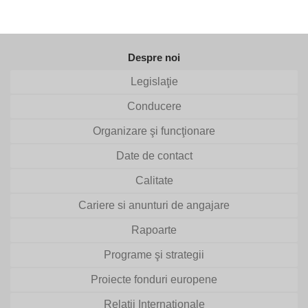
Despre noi
Legislaţie
Conducere
Organizare şi funcţionare
Date de contact
Calitate
Cariere si anunturi de angajare
Rapoarte
Programe şi strategii
Proiecte fonduri europene
Relaţii Internaţionale