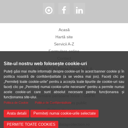
Acasă
Hartă site
Servicii A-Z
Formulare online
Contact
Site-ul nostru web folosește cookie-uri
© 2026 C.N. Poșta Română S.A.
Puteți găsi mai multe informații despre cookie-uri în acest banner cookie și în
politica noastră de confidențialitate (a se vedea mai jos). Faceți clic pe
Termeni și condiții
„Permiteți toate cookie-urile” pentru a accepta toate tipurile de cookie-uri sau
faceți clic pe „Permiteți numai cookie-urile necesare” pentru a permite numai
Politica de confidențialitate
acele cookie-uri care sunt absolut necesare pentru funcționarea și
Informare persoane fizice - GDPR
funcționarea site-ului.
Avertizor în interes public
Politica de Cookie
Politica de Confidentialitate
Politica de cookies
Arata detalii
Permiteți numai cookie-urile selectate
ANPC
ANSPDCP-dataprotection.ro
PERMITE TOATE COOKIES