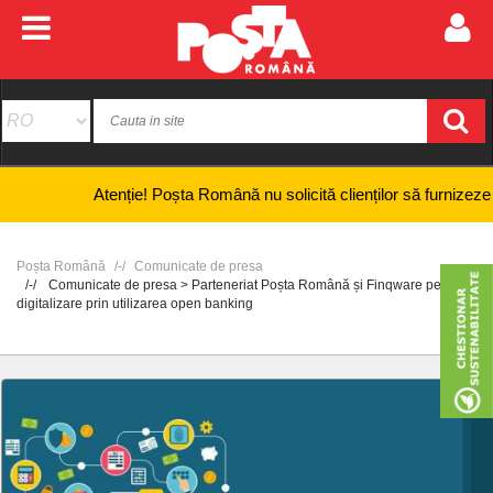
Atenție! Poșta Română nu solicită clienților să furnizeze informaț
Poșta Română
Comunicate de presa
Comunicate de presa > Parteneriat Poșta Română și Finqware pentru
digitalizare prin utilizarea open banking