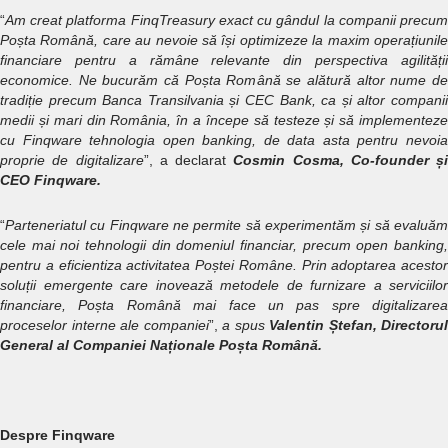
“
Am creat platforma FinqTreasury exact cu gândul la companii precum
Poșta Română, care au nevoie să își optimizeze la maxim operațiunile
financiare pentru a rămâne relevante din perspectiva agilității
economice. Ne bucurăm că Poșta Română se alătură altor nume de
tradiție precum Banca Transilvania și CEC Bank, ca și altor companii
medii și mari din România, în a începe să testeze și să implementeze
cu Finqware tehnologia open banking, de data asta pentru nevoia
proprie de digitalizare
”, a declarat
Cosmin Cosma, Co-founder și
CEO Finqware.
“
Parteneriatul cu Finqware ne permite să experimentăm și să evaluăm
cele mai noi tehnologii din domeniul financiar, precum open banking,
pentru a eficientiza activitatea Poștei Române. Prin adoptarea acestor
soluții emergente care inovează metodele de furnizare a serviciilor
financiare, Poșta Română mai face un pas spre digitalizarea
proceselor interne ale companiei
”,
a spus
Valentin Ștefan, Directorul
General al Companiei Naționale Poșta Română.
Despre Finqware