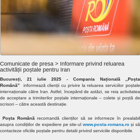
Comunicate de presa > Informare privind reluarea
activității poștale pentru Iran
Bucuresți, 21 iulie 2025 - Compania Națională ,,Poșta
Română”
informează clienții cu privire la reluarea serviciilor poștal
internaționale către Iran. Astfel, începând de astăzi, se reia activitatea
de acceptare a trimiterilor poștale internaționale – colete și poștă de
scrisori – către această destinație.
Poșta Română
recomandă clienților să se informeze în prealabi
asupra condițiilor de expediere pe site-ul
www.posta-romana.ro
și să
contacteze oficiile poștale pentru detalii privind serviciile disponibile.