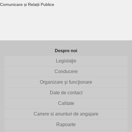
Comunicare și Relații Publice
Despre noi
Legislaţie
Conducere
Organizare şi funcţionare
Date de contact
Calitate
Cariere si anunturi de angajare
Rapoarte