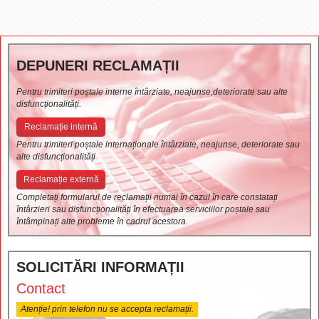
DEPUNERI RECLAMAȚII
Pentru trimiteri poștale interne întârziate, neajunse,deteriorate sau alte
disfuncționalități.
Reclamație internă
Pentru trimiteri poștale internaționale întârziate, neajunse, deteriorate sau
alte disfuncționalități
Reclamație externă
Completați formularul de reclamații numai în cazul în care constatați
întârzieri sau disfuncționalități în efectuarea serviciilor poștale sau
întâmpinați alte probleme în cadrul acestora.
SOLICITĂRI INFORMAȚII
Contact
Atenție! prin telefon nu se accepta reclamații.