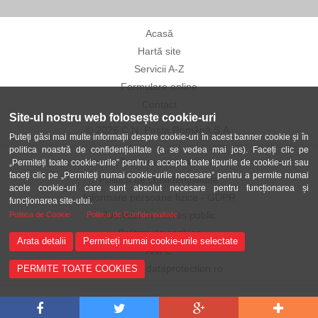
Acasă
Hartă site
Servicii A-Z
Formulare online
Contact
Site-ul nostru web folosește cookie-uri
© 2026 C.N. Poșta Română S.A.
Puteți găsi mai multe informații despre cookie-uri în acest banner cookie și în
politica noastră de confidențialitate (a se vedea mai jos). Faceți clic pe
Termeni și condiții
„Permiteți toate cookie-urile” pentru a accepta toate tipurile de cookie-uri sau
faceți clic pe „Permiteți numai cookie-urile necesare” pentru a permite numai
Politica de confidențialitate
acele cookie-uri care sunt absolut necesare pentru funcționarea și
Informare persoane fizice - GDPR
funcționarea site-ului.
Avertizor în interes public
Politica de Cookie
Politica de Confidentialitate
Politica de cookies
Arata detalii
Permiteți numai cookie-urile selectate
ANPC
ANSPDCP-dataprotection.ro
PERMITE TOATE COOKIES