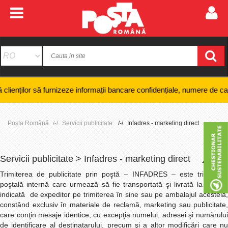
urnizeze informații bancare confidențiale, numere de card sau coduri PI
Poșta Română
Servicii publicitate
Infadres - marketing direct
Servicii publicitate > Infadres - marketing direct
+
-
Trimiterea de publicitate prin poştă – INFADRES – este trimiterea
poştală internă care urmează să fie transportată şi livrată la adresa
indicată de expeditor pe trimiterea în sine sau pe ambalajul acesteia,
constând exclusiv în materiale de reclamă, marketing sau publicitate,
care conţin mesaje identice, cu excepţia numelui, adresei şi numărului
de identificare al destinatarului, precum şi a altor modificări care nu