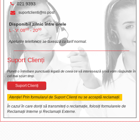
021 9393
suportclienti@ro.post
Disponibil zilnic între orele
00
00
L - V: 08
- 20
Apelurile telefonice se taxează cu tarif normal.
Suport Clienți
Puneți o întrebare punctuală legată de ceea ce vă interesează și vă vom răspunde în
cel mai scurt timp.
Suport Clienți
Atenție! Prin formularul de Suport Clienți nu se acceptă reclamații.
În cazul în care doriți să transmiteți o reclamație, folosiți formularele de
Reclamații Interne și Reclamații Externe.