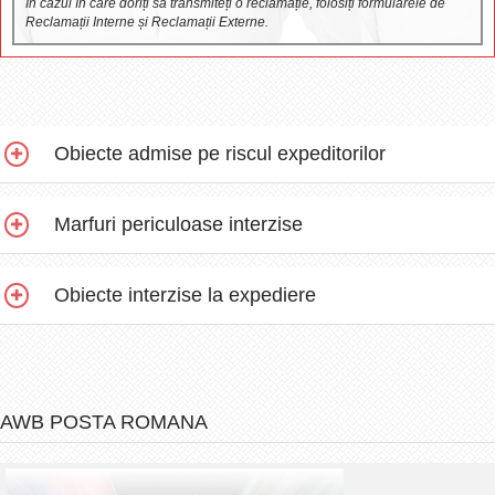
În cazul în care doriți să transmiteți o reclamație, folosiți formularele de
Reclamații Interne și Reclamații Externe.
Obiecte admise pe riscul expeditorilor
Marfuri periculoase interzise
Obiecte interzise la expediere
AWB POSTA ROMANA