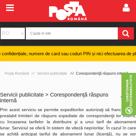
 numere de card sau coduri PIN și nici efectuarea de plăți online ale un
Poșta Română
Servicii publicitate
Corespondenţă răspuns internă
Servicii publicitate > Corespondenţă răspuns
+
-
internă
Prin acest serviciu se permite expeditorilor autorizaţi să francheze în
prealabil trimiteri de răspuns expediate de corespondenţii lor interni,
cu încasarea tarifelor la distribuire şi a unui tarif de abonament
lunar.
Serviciul se oferă în sistem de viteză neprioritar. În cazul în car
se achită anticipat tariful de abonament lunar (licenţă), nu se vor