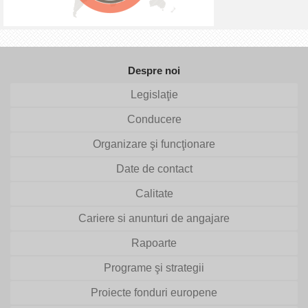
Despre noi
Legislaţie
Conducere
Organizare şi funcţionare
Date de contact
Calitate
Cariere si anunturi de angajare
Rapoarte
Programe şi strategii
Proiecte fonduri europene