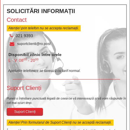
SOLICITĂRI INFORMAȚII
Contact
Atenție! prin telefon nu se accepta reclamații.
021 9393
suportclienti@ro.post
Disponibil zilnic între orele
00
00
L - V: 08
- 20
Apelurile telefonice se taxează cu tarif normal.
Suport Clienți
Puneți o întrebare punctuală legată de ceea ce vă interesează și vă vom răspunde în
cel mai scurt timp.
Suport Clienți
Atenție! Prin formularul de Suport Clienți nu se acceptă reclamații.