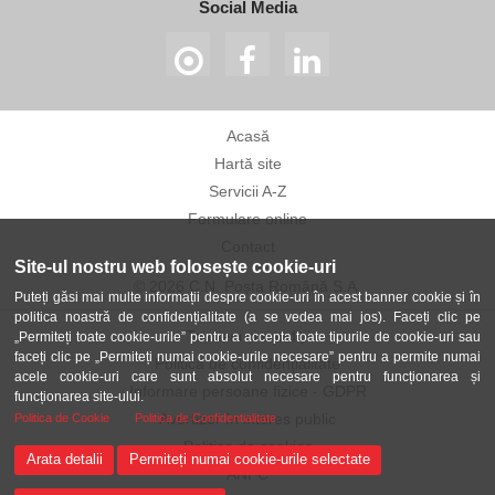
Social Media
Acasă
Hartă site
Servicii A-Z
Formulare online
Contact
Site-ul nostru web folosește cookie-uri
© 2026 C.N. Poșta Română S.A.
Puteți găsi mai multe informații despre cookie-uri în acest banner cookie și în
politica noastră de confidențialitate (a se vedea mai jos). Faceți clic pe
Termeni și condiții
„Permiteți toate cookie-urile” pentru a accepta toate tipurile de cookie-uri sau
faceți clic pe „Permiteți numai cookie-urile necesare” pentru a permite numai
Politica de confidențialitate
acele cookie-uri care sunt absolut necesare pentru funcționarea și
Informare persoane fizice - GDPR
funcționarea site-ului.
Avertizor în interes public
Politica de Cookie
Politica de Confidentialitate
Politica de cookies
Arata detalii
Permiteți numai cookie-urile selectate
ANPC