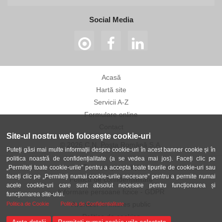
Social Media
Acasă
Hartă site
Servicii A-Z
Formulare online
Contact
Site-ul nostru web folosește cookie-uri
© 2026 C.N. Poșta Română S.A.
Puteți găsi mai multe informații despre cookie-uri în acest banner cookie și în
politica noastră de confidențialitate (a se vedea mai jos). Faceți clic pe
Termeni și condiții
„Permiteți toate cookie-urile” pentru a accepta toate tipurile de cookie-uri sau
faceți clic pe „Permiteți numai cookie-urile necesare” pentru a permite numai
Politica de confidențialitate
acele cookie-uri care sunt absolut necesare pentru funcționarea și
Informare persoane fizice - GDPR
funcționarea site-ului.
Avertizor în interes public
Politica de Cookie
Politica de Confidentialitate
Politica de cookies