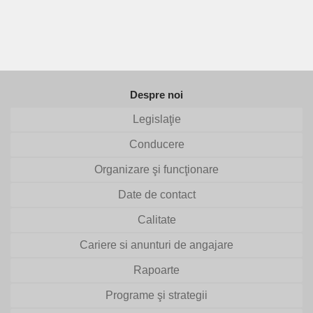
Despre noi
Legislaţie
Conducere
Organizare şi funcţionare
Date de contact
Calitate
Cariere si anunturi de angajare
Rapoarte
Programe şi strategii