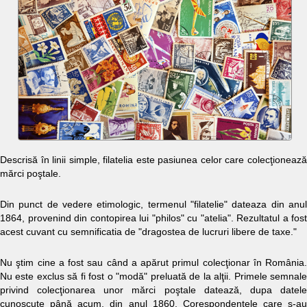
Descrisă în linii simple, filatelia este pasiunea celor care colecţionează
mărci poştale.
Din punct de vedere etimologic, termenul "filatelie" dateaza din anul
1864, provenind din contopirea lui "philos" cu "atelia". Rezultatul a fost
acest cuvant cu semnificatia de "dragostea de lucruri libere de taxe."
Nu ştim cine a fost sau când a apărut primul colecţionar în România.
Nu este exclus să fi fost o "modă" preluată de la alţii. Primele semnale
privind colecţionarea unor mărci poştale datează, dupa datele
cunoscute până acum, din anul 1860. Corespondenţele care s-au