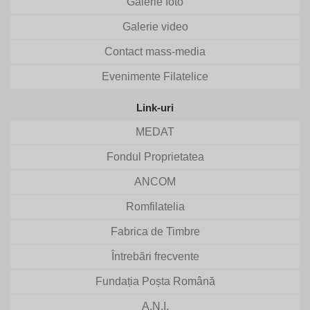
Galerie foto
Galerie video
Contact mass-media
Evenimente Filatelice
Link-uri
MEDAT
Fondul Proprietatea
ANCOM
Romfilatelia
Fabrica de Timbre
Întrebări frecvente
Fundația Poșta Română
A.N.I.