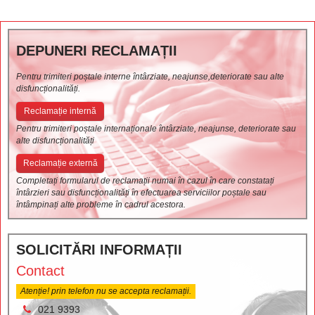
DEPUNERI RECLAMAȚII
Pentru trimiteri poștale interne întârziate, neajunse,deteriorate sau alte
disfuncționalități.
Reclamație internă
Pentru trimiteri poștale internaționale întârziate, neajunse, deteriorate sau
alte disfuncționalități
Reclamație externă
Completați formularul de reclamații numai în cazul în care constatați
întârzieri sau disfuncționalități în efectuarea serviciilor poștale sau
întâmpinați alte probleme în cadrul acestora.
SOLICITĂRI INFORMAȚII
Contact
Atenție! prin telefon nu se accepta reclamații.
021 9393