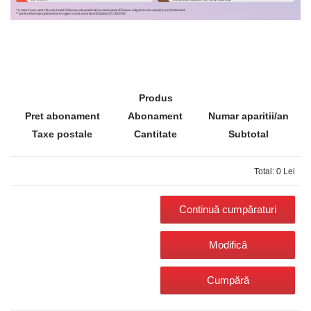
Produs
Pret abonament
Abonament
Numar aparitii/an
Taxe postale
Cantitate
Subtotal
Total: 0 Lei