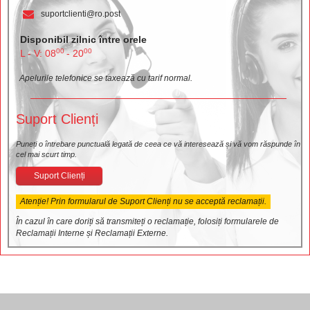
suportclienti@ro.post
Disponibil zilnic între orele
00
00
L - V: 08
- 20
Apelurile telefonice se taxează cu tarif normal.
Suport Clienți
Puneți o întrebare punctuală legată de ceea ce vă interesează și vă vom răspunde în
cel mai scurt timp.
Suport Clienți
Atenție! Prin formularul de Suport Clienți nu se acceptă reclamații.
În cazul în care doriți să transmiteți o reclamație, folosiți formularele de
Reclamații Interne și Reclamații Externe.