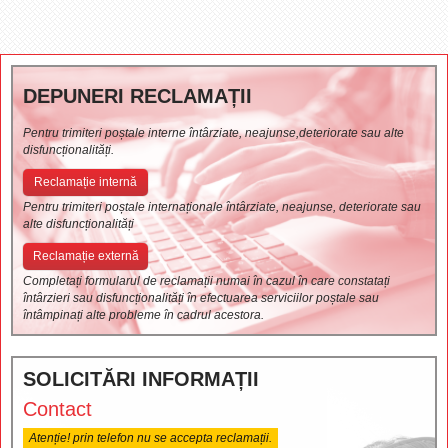
DEPUNERI RECLAMAȚII
Pentru trimiteri poștale interne întârziate, neajunse,deteriorate sau alte
disfuncționalități.
Reclamație internă
Pentru trimiteri poștale internaționale întârziate, neajunse, deteriorate sau
alte disfuncționalități
Reclamație externă
Completați formularul de reclamații numai în cazul în care constatați
întârzieri sau disfuncționalități în efectuarea serviciilor poștale sau
întâmpinați alte probleme în cadrul acestora.
SOLICITĂRI INFORMAȚII
Contact
Atenție! prin telefon nu se accepta reclamații.