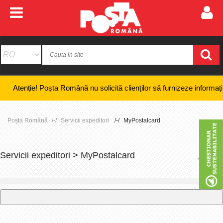
ție! Poșta Română nu solicită clienților să furnizeze informații bancar
Poșta Română
Servicii expeditori
MyPostalcard
Servicii expeditori > MyPostalcard
+
-