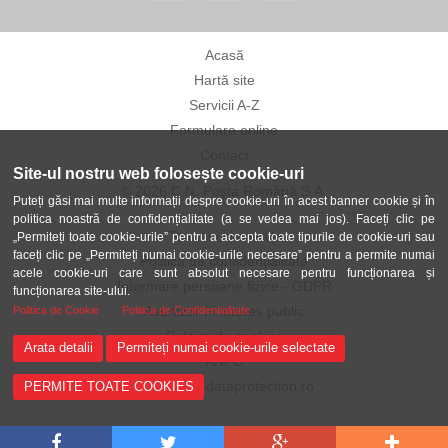
Acasă
Hartă site
Servicii A-Z
Formulare online
Contact
Site-ul nostru web folosește cookie-uri
© 2026 C.N. Poșta Română S.A.
Puteți găsi mai multe informații despre cookie-uri în acest banner cookie și în
politica noastră de confidențialitate (a se vedea mai jos). Faceți clic pe
Termeni și condiții
„Permiteți toate cookie-urile” pentru a accepta toate tipurile de cookie-uri sau
faceți clic pe „Permiteți numai cookie-urile necesare” pentru a permite numai
Politica de confidențialitate
acele cookie-uri care sunt absolut necesare pentru funcționarea și
Informare persoane fizice - GDPR
funcționarea site-ului.
Avertizor în interes public
Politica de Cookie
Politica de Confidentialitate
Politica de cookies
Arata detalii
Permiteți numai cookie-urile selectate
ANPC
ANSPDCP-dataprotection.ro
PERMITE TOATE COOKIES