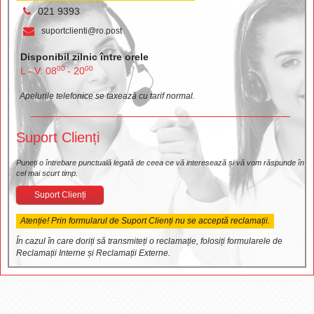
021 9393
suportclienti@ro.post
Disponibil zilnic între orele
00
00
L - V: 08
- 20
Apelurile telefonice se taxează cu tarif normal.
Suport Clienți
Puneți o întrebare punctuală legată de ceea ce vă interesează și vă vom răspunde în
cel mai scurt timp.
Suport Clienți
Atenție! Prin formularul de Suport Clienți nu se acceptă reclamații.
În cazul în care doriți să transmiteți o reclamație, folosiți formularele de
Reclamații Interne și Reclamații Externe.