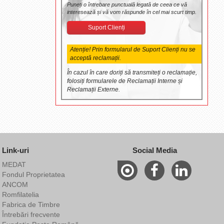
Puneți o întrebare punctuală legată de ceea ce vă
interesează și vă vom răspunde în cel mai scurt timp.
Suport Clienți
Atenție! Prin formularul de Suport Clienți nu se
acceptă reclamații.
În cazul în care doriți să transmiteți o reclamație,
folosiți formularele de Reclamații Interne și
Reclamații Externe.
Link-uri
Social Media
MEDAT
Fondul Proprietatea
ANCOM
Romfilatelia
Fabrica de Timbre
Întrebări frecvente