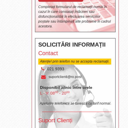
Completați formularul de reclamații numai în
cazul în care constatați întârzieri sau
disfuncționalități în efectuarea serviciilor
poștale sau întâmpinați alte probleme în cadrul
acestora.
SOLICITĂRI INFORMAȚII
Contact
Atenție! prin telefon nu se accepta reclamații.
021 9393
suportclienti@ro.post
Disponibil zilnic între orele
00
00
L - V: 08
- 20
Apelurile telefonice se taxează cu tarif normal.
Suport Clienți