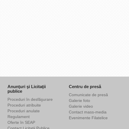
Anunţuri şi Licitaţii
Centru de presă
publice
Comunicate de presă
Proceduri în desfăşurare
Galerie foto
Proceduri atribuite
Galerie video
Proceduri anulate
Contact mass-media
Regulament
Evenimente Filatelice
Oferte în SEAP
Contact Licitaţii Publice