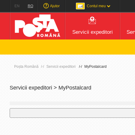
EN
RO
Ajutor
Contul meu
Servicii expeditori
Serv
Poșta Română
Servicii expeditori
MyPostalcard
Servicii expeditori > MyPostalcard