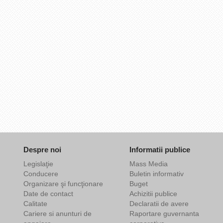
Despre noi
Informatii publice
Legislaţie
Mass Media
Conducere
Buletin informativ
Organizare şi funcţionare
Buget
Date de contact
Achizitii publice
Calitate
Declaratii de avere
Cariere si anunturi de
Raportare guvernanta