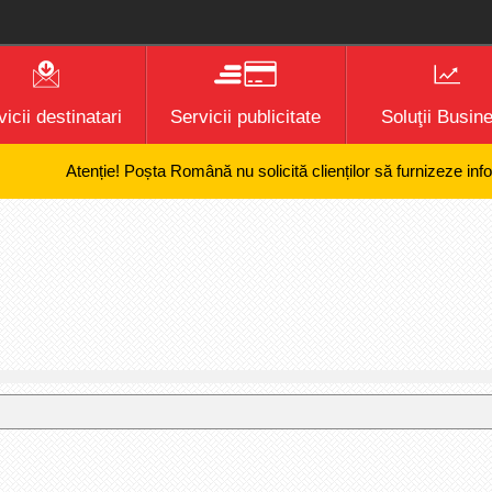
icii destinatari
Servicii publicitate
Soluţii Busin
Atenție! Poșta Română nu solicită clienților să furnizeze informați