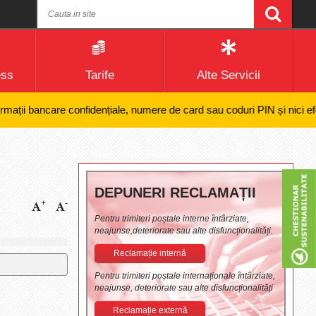
ess
Tarife
Alte Servicii
i bancare confidențiale, numere de card sau coduri PIN și nici efectuare
DEPUNERI RECLAMAȚII
+
-
Pentru trimiteri poștale interne întârziate,
neajunse,deteriorate sau alte disfuncționalități.
Reclamație internă
Pentru trimiteri poștale internaționale întârziate,
neajunse, deteriorate sau alte disfuncționalități
Reclamație externă