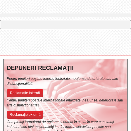
DEPUNERI RECLAMAȚII
Pentru trimiteri poștale interne întârziate, neajunse,deteriorate sau alte
disfuncționalități.
Reclamație internă
Pentru trimiteri poștale internaționale întârziate, neajunse, deteriorate sau
alte disfuncționalități
Reclamație externă
Completați formularul de reclamații numai în cazul în care constatați
întârzieri sau disfuncționalități în efectuarea serviciilor poștale sau