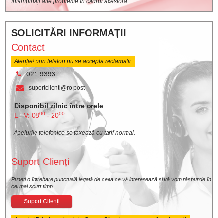
întâmpinați alte probleme în cadrul acestora.
SOLICITĂRI INFORMAȚII
Contact
Atenție! prin telefon nu se accepta reclamații.
021 9393
suportclienti@ro.post
Disponibil zilnic între orele
00
00
L - V: 08
- 20
Apelurile telefonice se taxează cu tarif normal.
Suport Clienți
Puneți o întrebare punctuală legată de ceea ce vă interesează și vă vom răspunde în
cel mai scurt timp.
Suport Clienți