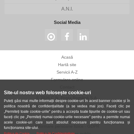
A.N.I.
Social Media
Acasă
Hartă site
Servicii A-Z
Formulare online
Contact
Site-ul nostru web folosește cookie-uri
© 2026 C.N. Poșta Română S.A.
Puteți găsi mai multe informații despre cookie-uri în acest banner cookie și în
politica noastră de confidențialitate (a se vedea mai jos). Faceți clic pe
Termeni și condiții
„Permiteți toate cookie-urile” pentru a accepta toate tipurile de cookie-uri sau
faceți clic pe „Permiteți numai cookie-urile necesare” pentru a permite numai
Politica de confidențialitate
acele cookie-uri care sunt absolut necesare pentru funcționarea și
Informare persoane fizice - GDPR
funcționarea site-ului.
Avertizor în interes public
Politica de Cookie
Politica de Confidentialitate