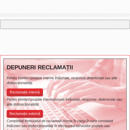
DEPUNERI RECLAMAȚII
Pentru trimiteri poștale interne întârziate, neajunse,deteriorate sau alte
disfuncționalități.
Reclamație internă
Pentru trimiteri poștale internaționale întârziate, neajunse, deteriorate sau
alte disfuncționalități
Reclamație externă
Completați formularul de reclamații numai în cazul în care constatați
întârzieri sau disfuncționalități în efectuarea serviciilor poștale sau