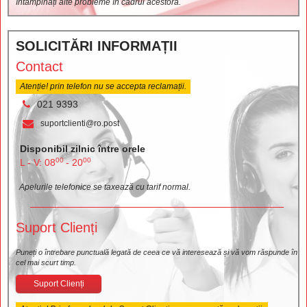
întâmpinați alte probleme în cadrul acestora.
SOLICITĂRI INFORMAȚII
Contact
Atenție! prin telefon nu se accepta reclamații.
021 9393
suportclienti@ro.post
Disponibil zilnic între orele
00
00
L - V: 08
- 20
Apelurile telefonice se taxează cu tarif normal.
Suport Clienți
Puneți o întrebare punctuală legată de ceea ce vă interesează și vă vom răspunde în
cel mai scurt timp.
Suport Clienți