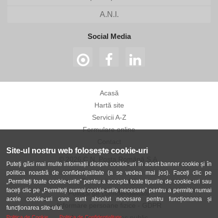
A.N.I.
Social Media
Acasă
Hartă site
Servicii A-Z
Formulare online
Contact
Site-ul nostru web folosește cookie-uri
© 2026 C.N. Poșta Română S.A.
Puteți găsi mai multe informații despre cookie-uri în acest banner cookie și în
politica noastră de confidențialitate (a se vedea mai jos). Faceți clic pe
Termeni și condiții
„Permiteți toate cookie-urile” pentru a accepta toate tipurile de cookie-uri sau
faceți clic pe „Permiteți numai cookie-urile necesare” pentru a permite numai
Politica de confidențialitate
acele cookie-uri care sunt absolut necesare pentru funcționarea și
Informare persoane fizice - GDPR
funcționarea site-ului.
Avertizor în interes public
Politica de Cookie
Politica de Confidentialitate