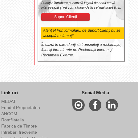
Puneți o întrebare punctuală legată de ceea ce vă
interesează și vă vom răspunde în cel mai scurt timp.
Suport Clienți
Atenție! Prin formularul de Suport Clienți nu se
acceptă reclamații.
În cazul în care doriți să transmiteți o reclamație,
folosiți formularele de Reclamații Interne și
Reclamații Externe.
Link-uri
Social Media
MEDAT
Fondul Proprietatea
ANCOM
Romfilatelia
Fabrica de Timbre
Întrebări frecvente