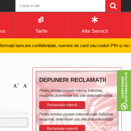
ess
Tarife
Alte Servicii
ții bancare confidențiale, numere de card sau coduri PIN și nici efectu
DEPUNERI RECLAMAȚII
+
-
Pentru trimiteri poștale interne întârziate,
neajunse,deteriorate sau alte disfuncționalități.
Reclamație internă
Pentru trimiteri poștale internaționale întârziate,
neajunse, deteriorate sau alte disfuncționalități
Reclamație externă