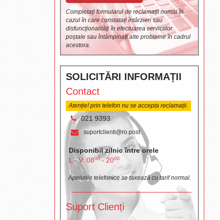
Completați formularul de reclamații numai în
cazul în care constatați întârzieri sau
disfuncționalități în efectuarea serviciilor
poștale sau întâmpinați alte probleme în cadrul
acestora.
SOLICITĂRI INFORMAȚII
Contact
Atenție! prin telefon nu se accepta reclamații.
021 9393
suportclienti@ro.post
Disponibil zilnic între orele
00
00
L - V: 08
- 20
Apelurile telefonice se taxează cu tarif normal.
Suport Clienți