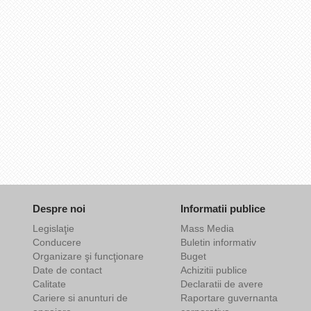
Despre noi
Informatii publice
Legislaţie
Mass Media
Conducere
Buletin informativ
Organizare şi funcţionare
Buget
Date de contact
Achizitii publice
Calitate
Declaratii de avere
Cariere si anunturi de
Raportare guvernanta