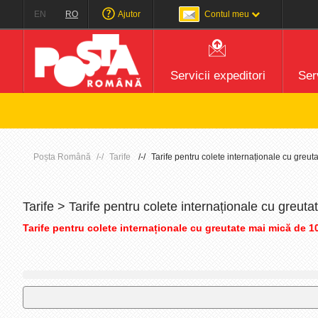
EN
RO
Ajutor
Contul meu
Servicii expeditori
Serv
Poșta Română
Tarife
Tarife pentru colete internaționale cu greu
Tarife > Tarife pentru colete internaționale cu greu
Tarife pentru colete internaționale cu greutate mai mică de 1