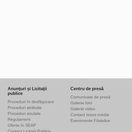
Anunţuri şi Licitaţii
Centru de presă
publice
Comunicate de presă
Proceduri în desfăşurare
Galerie foto
Proceduri atribuite
Galerie video
Proceduri anulate
Contact mass-media
Regulament
Evenimente Filatelice
Oferte în SEAP
Contact Licitaţii Publice