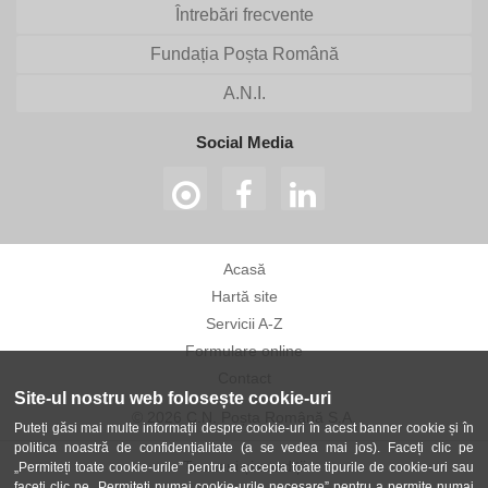
Întrebări frecvente
Fundația Poșta Română
A.N.I.
Social Media
Acasă
Hartă site
Servicii A-Z
Formulare online
Contact
Site-ul nostru web folosește cookie-uri
© 2026 C.N. Poșta Română S.A.
Puteți găsi mai multe informații despre cookie-uri în acest banner cookie și în
politica noastră de confidențialitate (a se vedea mai jos). Faceți clic pe
Termeni și condiții
„Permiteți toate cookie-urile” pentru a accepta toate tipurile de cookie-uri sau
faceți clic pe „Permiteți numai cookie-urile necesare” pentru a permite numai