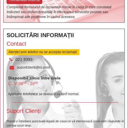
Reclamație externă
Completați formularul de reclamații numai în cazul în care constatați
întârzieri sau disfuncționalități în efectuarea serviciilor poștale sau
întâmpinați alte probleme în cadrul acestora.
SOLICITĂRI INFORMAȚII
Contact
Atenție! prin telefon nu se accepta reclamații.
021 9393
suportclienti@ro.post
Disponibil zilnic între orele
00
00
L - V: 08
- 20
Apelurile telefonice se taxează cu tarif normal.
Suport Clienți
Puneți o întrebare punctuală legată de ceea ce vă interesează și vă vom răspunde în
cel mai scurt timp.