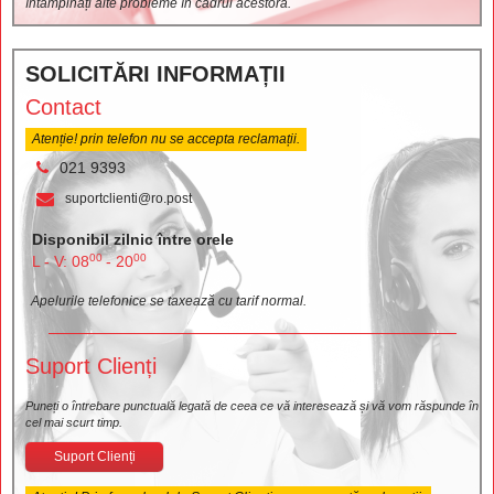
întâmpinați alte probleme în cadrul acestora.
SOLICITĂRI INFORMAȚII
Contact
Atenție! prin telefon nu se accepta reclamații.
021 9393
suportclienti@ro.post
Disponibil zilnic între orele
00
00
L - V: 08
- 20
Apelurile telefonice se taxează cu tarif normal.
Suport Clienți
Puneți o întrebare punctuală legată de ceea ce vă interesează și vă vom răspunde în
cel mai scurt timp.
Suport Clienți