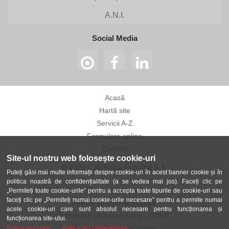
A.N.I.
Social Media
Acasă
Hartă site
Servicii A-Z
Formulare online
Contact
Site-ul nostru web folosește cookie-uri
© 2026 C.N. Poșta Română S.A.
Puteți găsi mai multe informații despre cookie-uri în acest banner cookie și în
politica noastră de confidențialitate (a se vedea mai jos). Faceți clic pe
Termeni și condiții
„Permiteți toate cookie-urile” pentru a accepta toate tipurile de cookie-uri sau
faceți clic pe „Permiteți numai cookie-urile necesare” pentru a permite numai
Politica de confidențialitate
acele cookie-uri care sunt absolut necesare pentru funcționarea și
Informare persoane fizice - GDPR
funcționarea site-ului.
Avertizor în interes public
Politica de Cookie
Politica de Confidentialitate