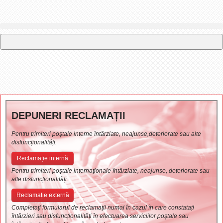
DEPUNERI RECLAMAȚII
Pentru trimiteri poștale interne întârziate, neajunse,deteriorate sau alte
disfuncționalități.
Reclamație internă
Pentru trimiteri poștale internaționale întârziate, neajunse, deteriorate sau
alte disfuncționalități
Reclamație externă
Completați formularul de reclamații numai în cazul în care constatați
întârzieri sau disfuncționalități în efectuarea serviciilor poștale sau