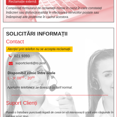
Reclamație externă
Completați formularul de reclamații numai în cazul în care constatați
întârzieri sau disfuncționalități în efectuarea serviciilor poștale sau
întâmpinați alte probleme în cadrul acestora.
SOLICITĂRI INFORMAȚII
Contact
Atenție! prin telefon nu se accepta reclamații.
021 9393
suportclienti@ro.post
Disponibil zilnic între orele
00
00
L - V: 08
- 20
Apelurile telefonice se taxează cu tarif normal.
Suport Clienți
Puneți o întrebare punctuală legată de ceea ce vă interesează și vă vom răspunde în
cel mai scurt timp.