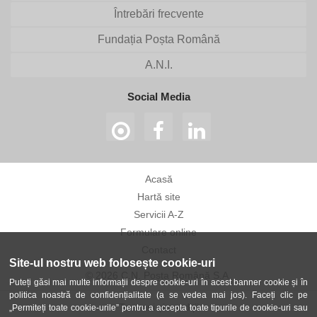
Întrebări frecvente
Fundația Poșta Română
A.N.I.
Social Media
Acasă
Hartă site
Servicii A-Z
Formulare online
Contact
Site-ul nostru web folosește cookie-uri
© 2026 C.N. Poșta Română S.A.
Puteți găsi mai multe informații despre cookie-uri în acest banner cookie și în
politica noastră de confidențialitate (a se vedea mai jos). Faceți clic pe
Termeni și condiții
„Permiteți toate cookie-urile” pentru a accepta toate tipurile de cookie-uri sau