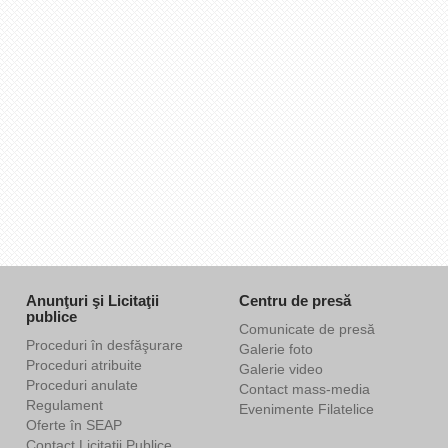
Anunţuri şi Licitaţii
Centru de presă
publice
Comunicate de presă
Proceduri în desfăşurare
Galerie foto
Proceduri atribuite
Galerie video
Proceduri anulate
Contact mass-media
Regulament
Evenimente Filatelice
Oferte în SEAP
Contact Licitaţii Publice