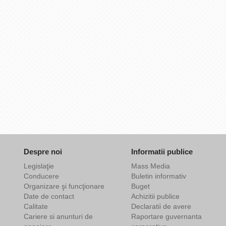
Despre noi
Informatii publice
Legislaţie
Mass Media
Conducere
Buletin informativ
Organizare şi funcţionare
Buget
Date de contact
Achizitii publice
Calitate
Declaratii de avere
Cariere si anunturi de
Raportare guvernanta