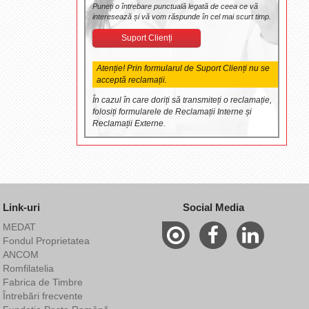
Puneți o întrebare punctuală legată de ceea ce vă
interesează și vă vom răspunde în cel mai scurt timp.
Suport Clienți
Atenție! Prin formularul de Suport Clienți nu se
acceptă reclamații.
În cazul în care doriți să transmiteți o reclamație,
folosiți formularele de Reclamații Interne și
Reclamații Externe.
Link-uri
Social Media
MEDAT
Fondul Proprietatea
ANCOM
Romfilatelia
Fabrica de Timbre
Întrebări frecvente