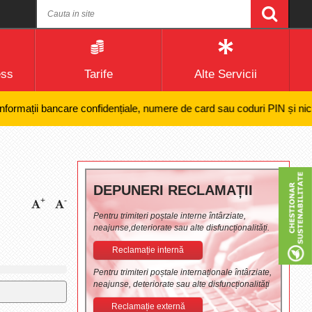
ess
Tarife
Alte Servicii
ații bancare confidențiale, numere de card sau coduri PIN și nici efect
DEPUNERI RECLAMAȚII
+
-
Pentru trimiteri poștale interne întârziate,
neajunse,deteriorate sau alte disfuncționalități.
Reclamație internă
Pentru trimiteri poștale internaționale întârziate,
neajunse, deteriorate sau alte disfuncționalități
Reclamație externă