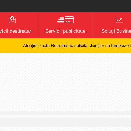
icii destinatari
Servicii publicitate
Soluţii Busin
Atenție! Poșta Română nu solicită clienților să furnizeze inform