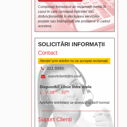
Completați formularul de reclamații numai în
cazul în care constatați întârzieri sau
disfuncționalități în efectuarea serviciilor
poștale sau întâmpinați alte probleme în cadrul
acestora.
SOLICITĂRI INFORMAȚII
Contact
Atenție! prin telefon nu se accepta reclamații.
021 9393
suportclienti@ro.post
Disponibil zilnic între orele
00
00
L - V: 08
- 20
Apelurile telefonice se taxează cu tarif normal.
Suport Clienți