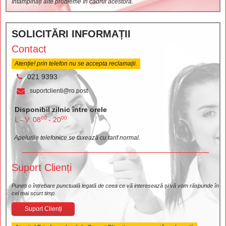
întâmpinați alte probleme în cadrul acestora.
SOLICITĂRI INFORMAȚII
Contact
Atenție! prin telefon nu se accepta reclamații.
021 9393
suportclienti@ro.post
Disponibil zilnic între orele
00
00
L - V: 08
- 20
Apelurile telefonice se taxează cu tarif normal.
Suport Clienți
Puneți o întrebare punctuală legată de ceea ce vă interesează și vă vom răspunde în
cel mai scurt timp.
Suport Clienți