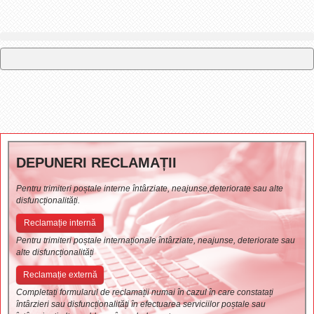
DEPUNERI RECLAMAȚII
Pentru trimiteri poștale interne întârziate, neajunse,deteriorate sau alte
disfuncționalități.
Reclamație internă
Pentru trimiteri poștale internaționale întârziate, neajunse, deteriorate sau
alte disfuncționalități
Reclamație externă
Completați formularul de reclamații numai în cazul în care constatați
întârzieri sau disfuncționalități în efectuarea serviciilor poștale sau