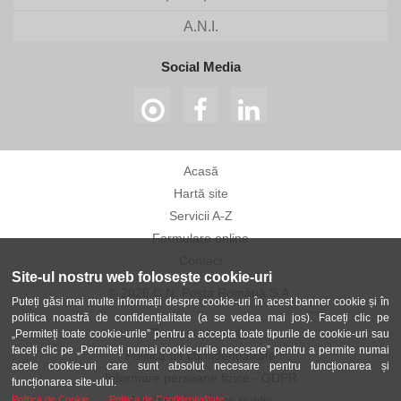
A.N.I.
Social Media
Acasă
Hartă site
Servicii A-Z
Formulare online
Contact
Site-ul nostru web folosește cookie-uri
© 2026 C.N. Poșta Română S.A.
Puteți găsi mai multe informații despre cookie-uri în acest banner cookie și în
politica noastră de confidențialitate (a se vedea mai jos). Faceți clic pe
Termeni și condiții
„Permiteți toate cookie-urile” pentru a accepta toate tipurile de cookie-uri sau
faceți clic pe „Permiteți numai cookie-urile necesare” pentru a permite numai
Politica de confidențialitate
acele cookie-uri care sunt absolut necesare pentru funcționarea și
Informare persoane fizice - GDPR
funcționarea site-ului.
Avertizor în interes public
Politica de Cookie
Politica de Confidentialitate