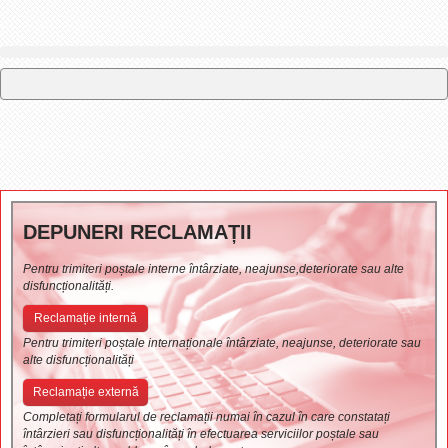
DEPUNERI RECLAMAȚII
Pentru trimiteri poștale interne întârziate, neajunse,deteriorate sau alte
disfuncționalități.
Reclamație internă
Pentru trimiteri poștale internaționale întârziate, neajunse, deteriorate sau
alte disfuncționalități
Reclamație externă
Completați formularul de reclamații numai în cazul în care constatați
întârzieri sau disfuncționalități în efectuarea serviciilor poștale sau