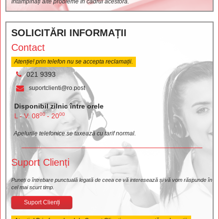
întâmpinați alte probleme în cadrul acestora.
SOLICITĂRI INFORMAȚII
Contact
Atenție! prin telefon nu se accepta reclamații.
021 9393
suportclienti@ro.post
Disponibil zilnic între orele
00
00
L - V: 08
- 20
Apelurile telefonice se taxează cu tarif normal.
Suport Clienți
Puneți o întrebare punctuală legată de ceea ce vă interesează și vă vom răspunde în
cel mai scurt timp.
Suport Clienți