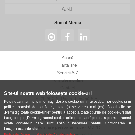
A.N.I.
Social Media
Acasă
Hartă site
Servicii A-Z
Formulare online
Contact
Site-ul nostru web folosește cookie-uri
© 2026 C.N. Poșta Română S.A.
Puteți găsi mai multe informații despre cookie-uri în acest banner cookie și în
politica noastră de confidențialitate (a se vedea mai jos). Faceți clic pe
Termeni și condiții
„Permiteți toate cookie-urile” pentru a accepta toate tipurile de cookie-uri sau
faceți clic pe „Permiteți numai cookie-urile necesare” pentru a permite numai
Politica de confidențialitate
acele cookie-uri care sunt absolut necesare pentru funcționarea și
Informare persoane fizice - GDPR
funcționarea site-ului.
Avertizor în interes public
Politica de Cookie
Politica de Confidentialitate