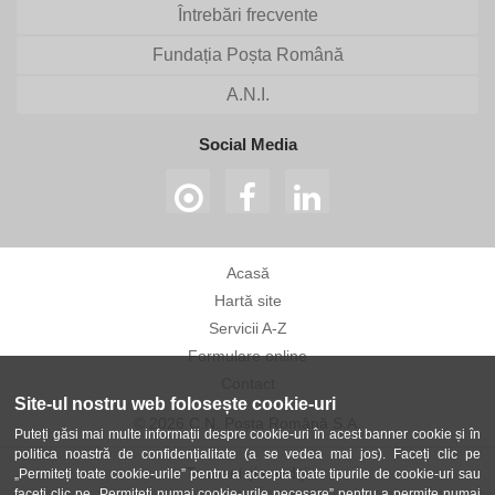
Întrebări frecvente
Fundația Poșta Română
A.N.I.
Social Media
Acasă
Hartă site
Servicii A-Z
Formulare online
Contact
Site-ul nostru web folosește cookie-uri
© 2026 C.N. Poșta Română S.A.
Puteți găsi mai multe informații despre cookie-uri în acest banner cookie și în
politica noastră de confidențialitate (a se vedea mai jos). Faceți clic pe
Termeni și condiții
„Permiteți toate cookie-urile” pentru a accepta toate tipurile de cookie-uri sau
faceți clic pe „Permiteți numai cookie-urile necesare” pentru a permite numai