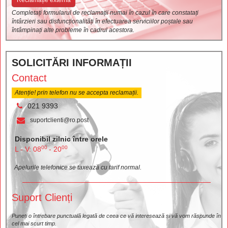
Reclamație externă
Completați formularul de reclamații numai în cazul în care constatați
întârzieri sau disfuncționalități în efectuarea serviciilor poștale sau
întâmpinați alte probleme în cadrul acestora.
SOLICITĂRI INFORMAȚII
Contact
Atenție! prin telefon nu se accepta reclamații.
021 9393
suportclienti@ro.post
Disponibil zilnic între orele
00
00
L - V: 08
- 20
Apelurile telefonice se taxează cu tarif normal.
Suport Clienți
Puneți o întrebare punctuală legată de ceea ce vă interesează și vă vom răspunde în
cel mai scurt timp.