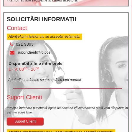
întâmpinați alte probleme în cadrul acestora.
SOLICITĂRI INFORMAȚII
Contact
Atenție! prin telefon nu se accepta reclamații.
021 9393
suportclienti@ro.post
Disponibil zilnic între orele
00
00
L - V: 08
- 20
Apelurile telefonice se taxează cu tarif normal.
Suport Clienți
Puneți o întrebare punctuală legată de ceea ce vă interesează și vă vom răspunde în
cel mai scurt timp.
Suport Clienți