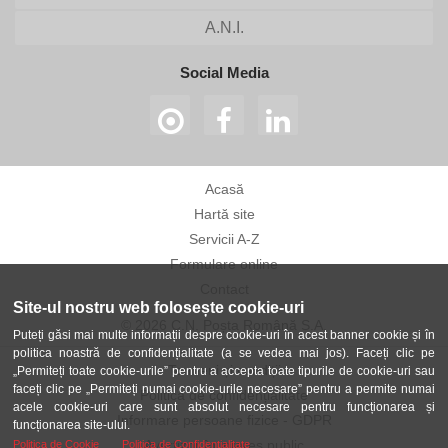
A.N.I.
Social Media
Acasă
Hartă site
Servicii A-Z
Formulare online
Contact
Site-ul nostru web folosește cookie-uri
© 2026 C.N. Poșta Română S.A.
Puteți găsi mai multe informații despre cookie-uri în acest banner cookie și în
politica noastră de confidențialitate (a se vedea mai jos). Faceți clic pe
Termeni și condiții
„Permiteți toate cookie-urile” pentru a accepta toate tipurile de cookie-uri sau
faceți clic pe „Permiteți numai cookie-urile necesare” pentru a permite numai
Politica de confidențialitate
acele cookie-uri care sunt absolut necesare pentru funcționarea și
Informare persoane fizice - GDPR
funcționarea site-ului.
Avertizor în interes public
Politica de Cookie
Politica de Confidentialitate