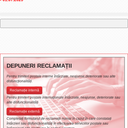
DEPUNERI RECLAMAȚII
Pentru trimiteri poștale interne întârziate, neajunse,deteriorate sau alte
disfuncționalități.
Reclamație internă
Pentru trimiteri poștale internaționale întârziate, neajunse, deteriorate sau
alte disfuncționalități
Reclamație externă
Completați formularul de reclamații numai în cazul în care constatați
întârzieri sau disfuncționalități în efectuarea serviciilor poștale sau