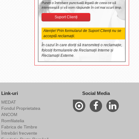
Puneți o întrebare punctuală legată de ceea ce vă
interesează și vă vom răspunde în cel mai scurt timp.
Suport Clienți
Atenție! Prin formularul de Suport Clienți nu se
acceptă reclamații.
În cazul în care doriți să transmiteți o reclamație,
folosiți formularele de Reclamații Interne și
Reclamații Externe.
Link-uri
Social Media
MEDAT
Fondul Proprietatea
ANCOM
Romfilatelia
Fabrica de Timbre
Întrebări frecvente