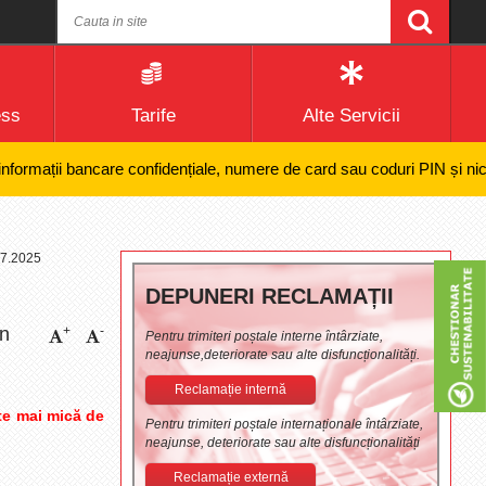
ess
Tarife
Alte Servicii
ații bancare confidențiale, numere de card sau coduri PIN și nici efect
.07.2025
DEPUNERI RECLAMAȚII
în
+
-
Pentru trimiteri poștale interne întârziate,
neajunse,deteriorate sau alte disfuncționalități.
Reclamație internă
te mai mică de
Pentru trimiteri poștale internaționale întârziate,
neajunse, deteriorate sau alte disfuncționalități
Reclamație externă