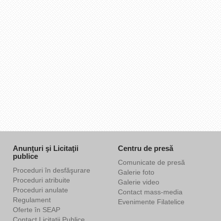
Anunţuri şi Licitaţii
Centru de presă
publice
Comunicate de presă
Proceduri în desfăşurare
Galerie foto
Proceduri atribuite
Galerie video
Proceduri anulate
Contact mass-media
Regulament
Evenimente Filatelice
Oferte în SEAP
Contact Licitaţii Publice