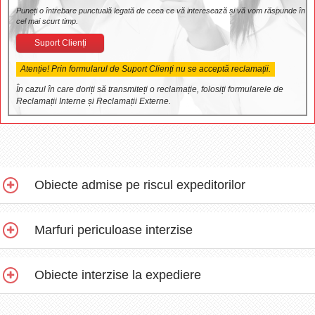
Puneți o întrebare punctuală legată de ceea ce vă interesează și vă vom răspunde în
cel mai scurt timp.
Suport Clienți
Atenție! Prin formularul de Suport Clienți nu se acceptă reclamații.
În cazul în care doriți să transmiteți o reclamație, folosiți formularele de
Reclamații Interne și Reclamații Externe.
Obiecte admise pe riscul expeditorilor
Marfuri periculoase interzise
Obiecte interzise la expediere