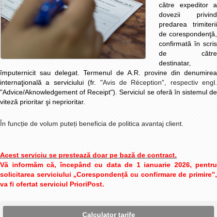
către expeditor a
dovezii privind
predarea trimiterii
de corespondenţă,
confirmată în scris
de către
destinatar,
împuternicit sau delegat. Termenul de A.R. provine din denumirea
internaţională a serviciului (fr. "
Avis de Réception"
,
respectiv
engl.
"Advice/Aknowledgement of Receipt"). Serviciul se oferă în sistemul de
viteză prioritar şi neprioritar.
În funcție de volum puteți beneficia de politica avantaj client.
Acest serviciu se prestează doar pe bază de contract.
Vă informăm că, începând cu data de 1 ianuarie 2026, pentru
solicitarea serviciului „Corespondență cu confirmare de primire”,
va fi ofertat serviciul PrioriPost.
Calculator tarife