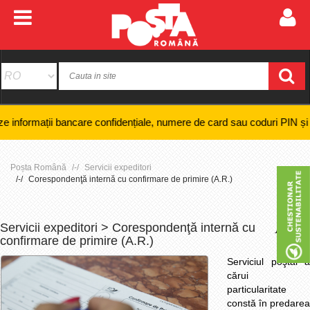
 bancare confidențiale, numere de card sau coduri PIN și nici efectuare
Poșta Română
Servicii expeditori
Corespondenţă internă cu confirmare de primire (A.R.)
Servicii expeditori > Corespondenţă internă cu
+
-
confirmare de primire (A.R.)
Serviciul poştal a
cărui
particularitate
constă în predarea