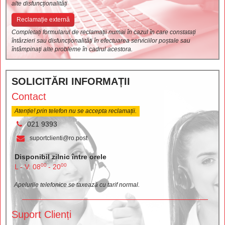
alte disfuncționalități
Reclamație externă
Completați formularul de reclamații numai în cazul în care constatați
întârzieri sau disfuncționalități în efectuarea serviciilor poștale sau
întâmpinați alte probleme în cadrul acestora.
SOLICITĂRI INFORMAȚII
Contact
Atenție! prin telefon nu se accepta reclamații.
021 9393
suportclienti@ro.post
Disponibil zilnic între orele
00
00
L - V: 08
- 20
Apelurile telefonice se taxează cu tarif normal.
Suport Clienți