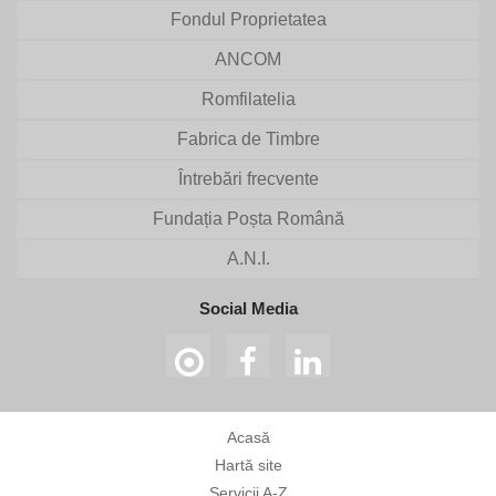
Fondul Proprietatea
ANCOM
Romfilatelia
Fabrica de Timbre
Întrebări frecvente
Fundația Poșta Română
A.N.I.
Social Media
Acasă
Hartă site
Servicii A-Z