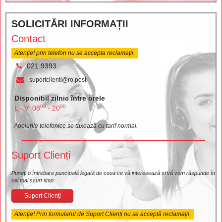
SOLICITĂRI INFORMAȚII
Contact
Atenție! prin telefon nu se accepta reclamații.
021 9393
suportclienti@ro.post
Disponibil zilnic între orele
00
00
L - V: 08
- 20
Apelurile telefonice se taxează cu tarif normal.
Suport Clienți
Puneți o întrebare punctuală legată de ceea ce vă interesează și vă vom răspunde în
cel mai scurt timp.
Suport Clienți
Atenție! Prin formularul de Suport Clienți nu se acceptă reclamații.