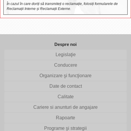
În cazul în care doriți să transmiteți o reclamație, folosiți formularele de
Reclamații Interne și Reclamații Externe.
Despre noi
Legislaţie
Conducere
Organizare şi funcţionare
Date de contact
Calitate
Cariere si anunturi de angajare
Rapoarte
Programe şi strategii