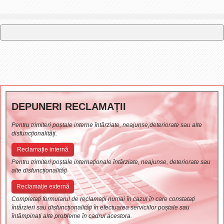
DEPUNERI RECLAMAȚII
Pentru trimiteri poștale interne întârziate, neajunse,deteriorate sau alte
disfuncționalități.
Reclamație internă
Pentru trimiteri poștale internaționale întârziate, neajunse, deteriorate sau
alte disfuncționalități
Reclamație externă
Completați formularul de reclamații numai în cazul în care constatați
întârzieri sau disfuncționalități în efectuarea serviciilor poștale sau
întâmpinați alte probleme în cadrul acestora.