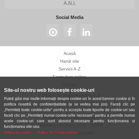
A.N.I.
Social Media
Acasă
Hartă site
Servicii A-Z
Formulare online
Contact
Site-ul nostru web folosește cookie-uri
© 2026 C.N. Poșta Română S.A.
Puteți găsi mai multe informații despre cookie-uri în acest banner cookie și în
politica noastră de confidențialitate (a se vedea mai jos). Faceți clic pe
Termeni și condiții
„Permiteți toate cookie-urile” pentru a accepta toate tipurile de cookie-uri sau
faceți clic pe „Permiteți numai cookie-urile necesare” pentru a permite numai
Politica de confidențialitate
acele cookie-uri care sunt absolut necesare pentru funcționarea și
Informare persoane fizice - GDPR
funcționarea site-ului.
Avertizor în interes public
Politica de Cookie
Politica de Confidentialitate