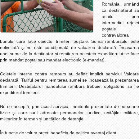
România, urmând
ca destinatarul să
achite prin
intermediul reţelei
poştale
contravalorea
bunului care face obiectul trimiterii poştale. Suma rambursului este
nelimitată şi nu este condiţionată de valoarea declarată. Încasarea
unei sume de la destinatar şi remiterea acesteia expeditorului se face
prin mandat poştal sau mandat electronic (e-mandat).
Coletele interne contra ramburs au definit implicit serviciul Valoare
declarată. Tariful pentru remiterea sumei se încasează la prezentarea
trimiterii. Destinatarul mandatului ramburs trebuie, obligatoriu, să fie
exped
i
torul trimiterii.
Nu se acceptă, prin acest serviciu, trimiterile prezentate de persoane
fizice şi care sunt adresate persoanelor juridice, unităţilor militare,
militarilor în termen şi unităţilor de detenţie.
În funcție de volum puteți beneficia de politica avantaj client.