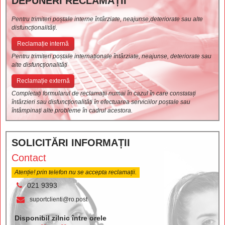
DEPUNERI RECLAMAȚII
Pentru trimiteri poștale interne întârziate, neajunse,deteriorate sau alte
disfuncționalități.
Reclamație internă
Pentru trimiteri poștale internaționale întârziate, neajunse, deteriorate sau
alte disfuncționalități
Reclamație externă
Completați formularul de reclamații numai în cazul în care constatați
întârzieri sau disfuncționalități în efectuarea serviciilor poștale sau
întâmpinați alte probleme în cadrul acestora.
SOLICITĂRI INFORMAȚII
Contact
Atenție! prin telefon nu se accepta reclamații.
021 9393
suportclienti@ro.post
Disponibil zilnic între orele