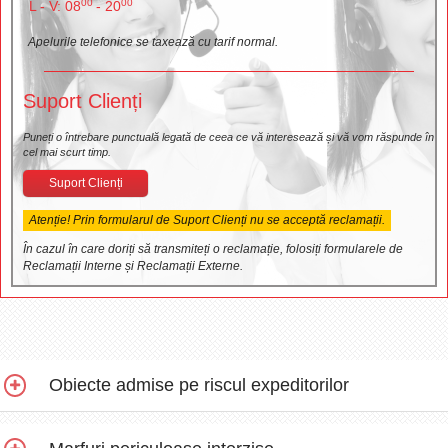
00
00
L - V: 08
- 20
Apelurile telefonice se taxează cu tarif normal.
Suport Clienți
Puneți o întrebare punctuală legată de ceea ce vă interesează și vă vom răspunde în
cel mai scurt timp.
Suport Clienți
Atenție! Prin formularul de Suport Clienți nu se acceptă reclamații.
În cazul în care doriți să transmiteți o reclamație, folosiți formularele de
Reclamații Interne și Reclamații Externe.
Obiecte admise pe riscul expeditorilor