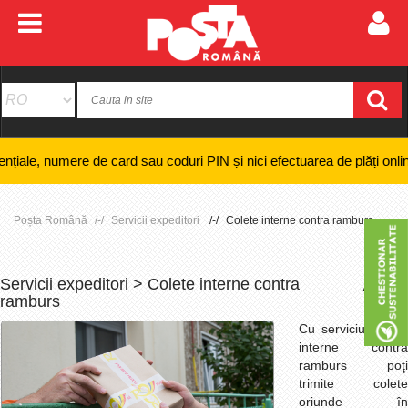
e card sau coduri PIN și nici efectuarea de plăți online ale unor taxe 
Poșta Română
Servicii expeditori
Colete interne contra ramburs
Servicii expeditori > Colete interne contra
+
-
ramburs
Cu serviciul colete
interne contra
ramburs poţi
trimite colete
oriunde în