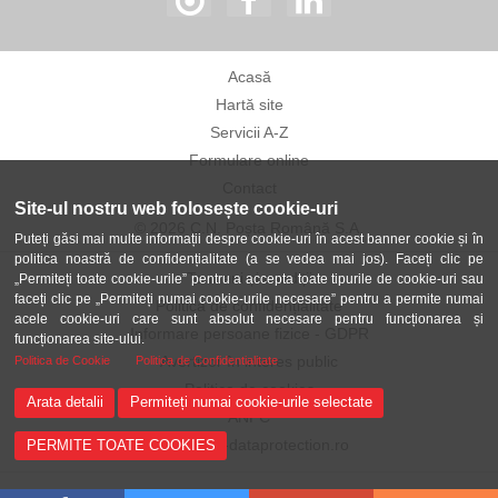
Acasă
Hartă site
Servicii A-Z
Formulare online
Contact
Site-ul nostru web folosește cookie-uri
© 2026 C.N. Poșta Română S.A.
Puteți găsi mai multe informații despre cookie-uri în acest banner cookie și în
politica noastră de confidențialitate (a se vedea mai jos). Faceți clic pe
Termeni și condiții
„Permiteți toate cookie-urile” pentru a accepta toate tipurile de cookie-uri sau
faceți clic pe „Permiteți numai cookie-urile necesare” pentru a permite numai
Politica de confidențialitate
acele cookie-uri care sunt absolut necesare pentru funcționarea și
Informare persoane fizice - GDPR
funcționarea site-ului.
Avertizor în interes public
Politica de Cookie
Politica de Confidentialitate
Politica de cookies
Arata detalii
Permiteți numai cookie-urile selectate
ANPC
ANSPDCP-dataprotection.ro
PERMITE TOATE COOKIES