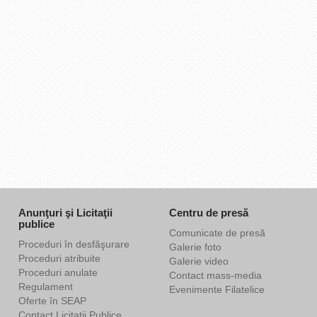
Anunţuri şi Licitaţii
Centru de presă
publice
Comunicate de presă
Proceduri în desfăşurare
Galerie foto
Proceduri atribuite
Galerie video
Proceduri anulate
Contact mass-media
Regulament
Evenimente Filatelice
Oferte în SEAP
Contact Licitaţii Publice