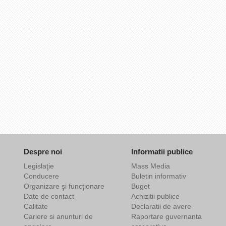
Despre noi
Informatii publice
Legislaţie
Mass Media
Conducere
Buletin informativ
Organizare şi funcţionare
Buget
Date de contact
Achizitii publice
Calitate
Declaratii de avere
Cariere si anunturi de
Raportare guvernanta