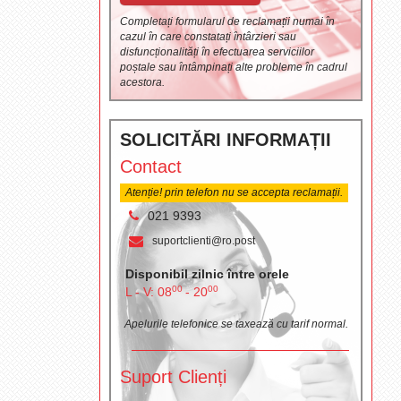
Completați formularul de reclamații numai în
cazul în care constatați întârzieri sau
disfuncționalități în efectuarea serviciilor
poștale sau întâmpinați alte probleme în cadrul
acestora.
SOLICITĂRI INFORMAȚII
Contact
Atenție! prin telefon nu se accepta reclamații.
021 9393
suportclienti@ro.post
Disponibil zilnic între orele
00
00
L - V: 08
- 20
Apelurile telefonice se taxează cu tarif normal.
Suport Clienți