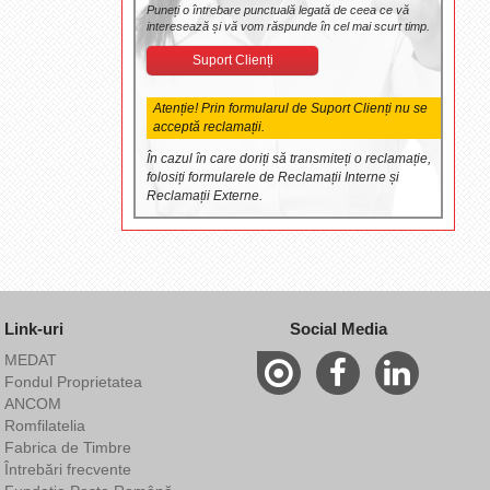
Puneți o întrebare punctuală legată de ceea ce vă
interesează și vă vom răspunde în cel mai scurt timp.
Suport Clienți
Atenție! Prin formularul de Suport Clienți nu se
acceptă reclamații.
În cazul în care doriți să transmiteți o reclamație,
folosiți formularele de Reclamații Interne și
Reclamații Externe.
Link-uri
Social Media
MEDAT
Fondul Proprietatea
ANCOM
Romfilatelia
Fabrica de Timbre
Întrebări frecvente