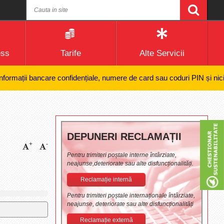
ess
Tarife
Alte Servicii
ații bancare confidențiale, numere de card sau coduri PIN și nici efect
DEPUNERI RECLAMAȚII
+
-
Pentru trimiteri poștale interne întârziate,
neajunse,deteriorate sau alte disfuncționalități.
Reclamație internă
Pentru trimiteri poștale internaționale întârziate,
neajunse, deteriorate sau alte disfuncționalități
Reclamație externă