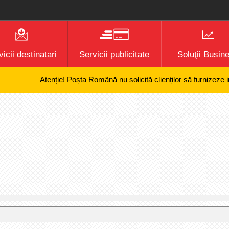
icii destinatari
Servicii publicitate
Soluţii Busin
Atenție! Poșta Română nu solicită clienților să furnizeze inform